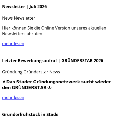
Newsletter | Juli 2026
News
Newsletter
Hier können Sie die Online Version unseres aktuellen
Newsletters abrufen.
mehr lesen
Letzter Bewerbungsaufruf | GRÜNDERSTAR 2026
Gründung
Gründerstar
News
🌟𝗗𝗮𝘀 𝗦𝘁𝗮𝗱𝗲𝗿 𝗚𝗿ü𝗻𝗱𝘂𝗻𝗴𝘀𝗻𝗲𝘁𝘇𝘄𝗲𝗿𝗸 𝘀𝘂𝗰𝗵𝘁 𝘄𝗶𝗲𝗱𝗲𝗿
𝗱𝗲𝗻 𝗚𝗥Ü𝗡𝗗𝗘𝗥𝗦𝗧𝗔𝗥 🌟
mehr lesen
Gründerfrühstück in Stade