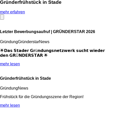
Gründerfrühstück in Stade
mehr erfahren
Letzter Bewerbungsaufruf | GRÜNDERSTAR 2026
Gründung
Gründerstar
News
🌟𝗗𝗮𝘀 𝗦𝘁𝗮𝗱𝗲𝗿 𝗚𝗿ü𝗻𝗱𝘂𝗻𝗴𝘀𝗻𝗲𝘁𝘇𝘄𝗲𝗿𝗸 𝘀𝘂𝗰𝗵𝘁 𝘄𝗶𝗲𝗱𝗲𝗿
𝗱𝗲𝗻 𝗚𝗥Ü𝗡𝗗𝗘𝗥𝗦𝗧𝗔𝗥 🌟
mehr lesen
Gründerfrühstück in Stade
Gründung
News
Frühstück für die Gründungsszene der Region!
mehr lesen